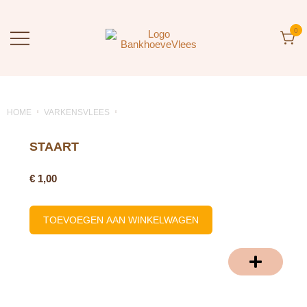
0
BankhoeveVlees
Rechtstreeks van de Boerderij
HOME
VARKENSVLEES
STAART
€
1,00
TOEVOEGEN AAN WINKELWAGEN