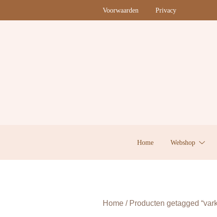
Ga
Voorwaarden
Privacy
naar
de
inhoud
Home
Webshop
Home
/ Producten getagged “var