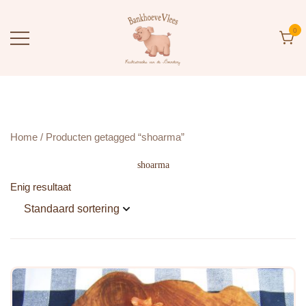
Ga
naar
de
0
inhoud
BankhoeveVlees
Rechtstreeks van de Boerderij
Home
/ Producten getagged “shoarma”
shoarma
Enig resultaat