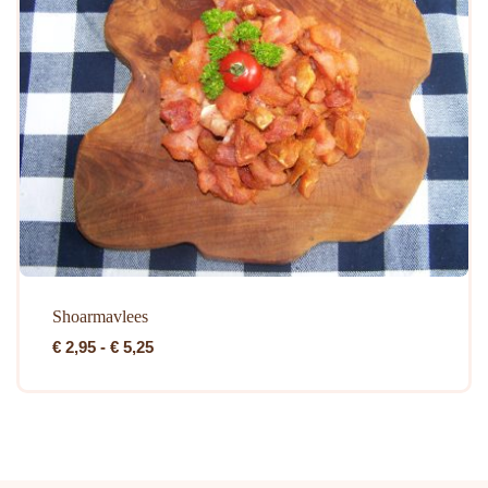
Shoarmavlees
Prijsklasse:
€
2,95
-
€
5,25
€ 2,95
tot
€ 5,25