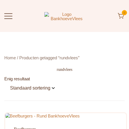
Ga
naar
de
0
inhoud
BankhoeveVlees
Rechtstreeks van de Boerderij
Home
/ Producten getagged “rundvlees”
rundvlees
Enig resultaat