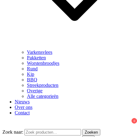
Varkensvlees
Pakketten
Worstenbroodjes
Rund
Kip
BBQ
Streekproducten
Overige
Alle categorieën
Nieuws
Over ons
Contact
0
Zoek naar:
Zoeken