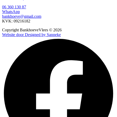
06 360 130 87
WhatsApp
bankhoeve@gmail.com
KVK: 09216182
Copyright BankhoeveVlees © 2026
Website door Designed by Sanneke