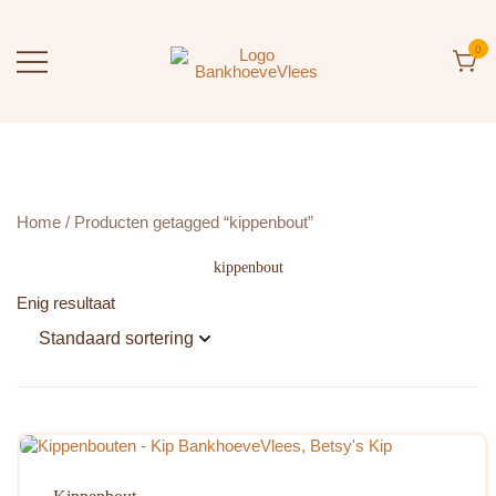
Ga
naar
de
0
inhoud
BankhoeveVlees
Rechtstreeks van de Boerderij
Home
/ Producten getagged “kippenbout”
kippenbout
Enig resultaat