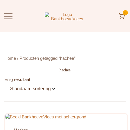
Ga
naar
de
0
inhoud
BankhoeveVlees
Rechtstreeks van de Boerderij
Home
/ Producten getagged “hachee”
hachee
Enig resultaat